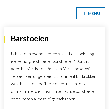
MENU
Horeca
Bedrijf
Barstoelen
School
U baat een evenementenzaal uit en zoekt nog
Publieke ruimte
eenvoudig te stapelen barstoelen? Dan zit u
Interieur
goed bij Meubelen Palma in Meulebeke. Wij
hebben een uitgebreid assortiment barkrukken
Maatwerk
waarbij u niet hoeft te kiezen tussen look,
Over Palma
duurzaamheid en flexibiliteit. Onze barstoelen
combineren al deze eigenschappen.
Get inspired